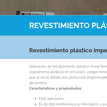
REVESTIMIENTO PLÁ
Revestimiento plástico imp
Aplicación de recubrimiento plástico mural fo
copolímeros acrílicos en emulsión, cargas minera
que al secar brinda una protección impermeable
decorativa.
Características y propiedades:
Fácil aplicación.
Es de alta resistencia a la intemperie y a 