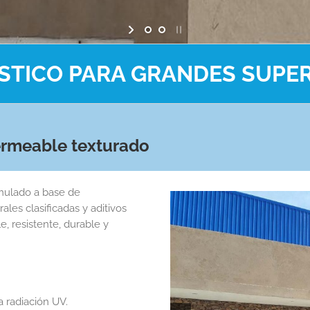
STICO PARA GRANDES SUPER
ermeable texturado
rmulado a base de
les clasificadas y aditivos
, resistente, durable y
la radiación UV.